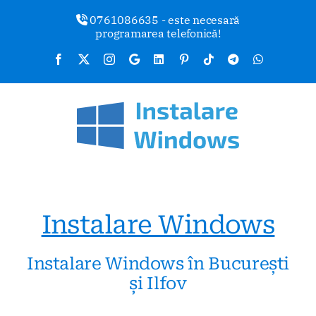
Skip
0761086635 - este necesară
to
programarea telefonică!
content
Facebook
X
Instagram
Google
LinkedIn
Pinterest
Tiktok
Telegram
WhatsA
Business
Instalare Windows
Instalare Windows în București
și Ilfov